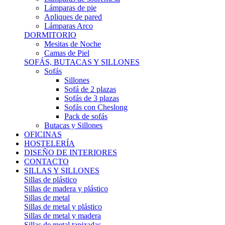
Lámparas de pie
Apliques de pared
Lámparas Arco
DORMITORIO
Mesitas de Noche
Camas de Piel
SOFÁS, BUTACAS Y SILLONES
Sofás
Sillones
Sofá de 2 plazas
Sofás de 3 plazas
Sofás con Cheslong
Pack de sofás
Butacas y Sillones
OFICINAS
HOSTELERÍA
DISEÑO DE INTERIORES
CONTACTO
SILLAS Y SILLONES
Sillas de plástico
Sillas de madera y plástico
Sillas de metal
Sillas de metal y plástico
Sillas de metal y madera
Sillas de metal tapizadas