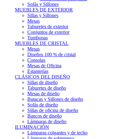
Sofás y Sillones
MUEBLES DE EXTERIOR
Sillas y Sillones
Mesas
Taburetes de exterior
Conjuntos de exterior
Tumbonas
MUEBLES DE CRISTAL
Mesas
Diseños 100 % de cristal
Consolas
Mesas de Oficina
Estanterías
CLÁSICOS DEL DISEÑO
Sillas de diseño
Taburetes de diseño
Mesas de diseño
Butacas y Sillones de diseño
Sofás de diseño
Sillas de oficina de diseño
Bancos de diseño
Lámparas de diseño
ILUMINACIÓN
Lámparas colgantes y de techo
Lámparas de sobremesa