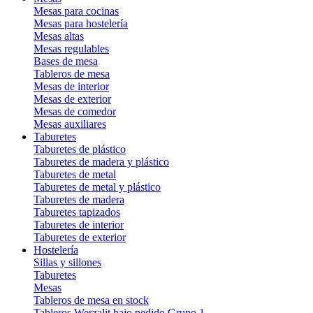
Mesas para cocinas
Mesas para hostelería
Mesas altas
Mesas regulables
Bases de mesa
Tableros de mesa
Mesas de interior
Mesas de exterior
Mesas de comedor
Mesas auxiliares
Taburetes
Taburetes de plástico
Taburetes de madera y plástico
Taburetes de metal
Taburetes de metal y plástico
Taburetes de madera
Taburetes tapizados
Taburetes de interior
Taburetes de exterior
Hostelería
Sillas y sillones
Taburetes
Mesas
Tableros de mesa en stock
Tableros Werzalit bajo pedido Grupo 1