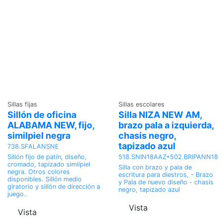
Sillas fijas
Sillas escolares
Sillón de oficina
Silla NIZA NEW AM,
ALABAMA NEW, fijo,
brazo pala a izquierda,
similpiel negra
chasis negro,
tapizado azul
738.SFALANSNE
518.SNIN18AAZ+502.BRIPANN18
Sillón fijo de patín, diseño,
cromado, tapizado similpiel
Silla con brazo y pala de
negra. Otros colores
escritura para diestros, - Brazo
disponibles. Sillón medio
y Pala de nuevo diseño - chasis
giratorio y sillón de dirección a
negro, tapizado azul
juego..
Vista
Vista