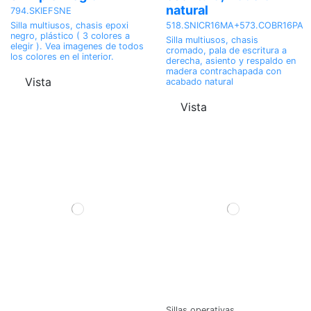
natural
794.SKIEFSNE
518.SNICR16MA+573.COBR16PA
Silla multiusos, chasis epoxi
negro, plástico ( 3 colores a
Silla multiusos, chasis
elegir ). Vea imagenes de todos
cromado, pala de escritura a
los colores en el interior.
derecha, asiento y respaldo en
madera contrachapada con
Vista
acabado natural
Vista
Sillas operativas