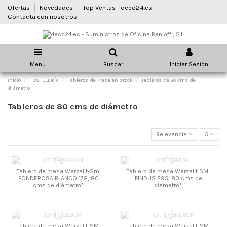
Ofertas
Novedades
Top Ventas - deco24.es
Contacta con nosotros
Menu
Buscar
Iniciar Sesión
Inicio
HOSTELERÍA
Tableros de Mesa en stock
Tableros de 80 cms de
diámetro
Tableros de 80 cms de diámetro
Relevancia
5
Tablero de mesa Werzalit-Sm,
Tablero de mesa Werzalit SM,
PONDEROSA BLANCO 178, 80
FINDUS 295, 80 cms de
cms de diámetro*.
diámetro*.
Tablero de mesa Werzalit-SM,
Tablero de mesa Werzalit-SM,